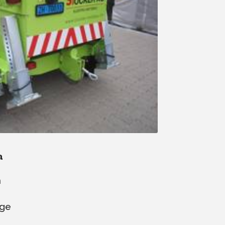
a
n
üge