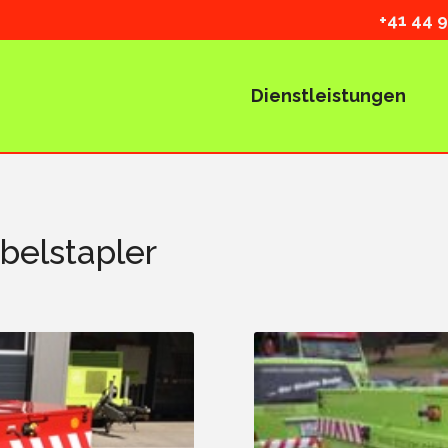
+41
44 9
Dienstleistungen
belstapler